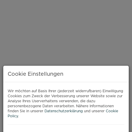
Cookie Einstellungen
Wir möchten auf Basis Ihrer (jederzeit widerrufbaren) Einwilligung
BESCHREIBUNG
Cookies zum Zweck der Verbesserung unserer Website sowie zur
Analyse Ihres Userverhaltens verwenden, die dazu
personenbezogene Daten verarbeiten. Nähere Informationen
Ruhig gelegen und dennoch mitten im urbanen
finden Sie in unserer
Datenschutzerklärung
und unserer
Cookie
Policy
.
Leben präsentiert sich dieses liebevoll sanierte
Altbauhaus mit besonderem Charakter. Die
Liegenschaft wurde umfassend technisch und