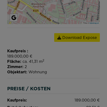
Tiles ©
basemap.at
Download Expose
Kaufpreis
189.000,00 €
2
Fläche
ca. 41,31 m
Zimmer
2
Objektart
Wohnung
PREISE / KOSTEN
Kaufpreis:
189.000,00 €