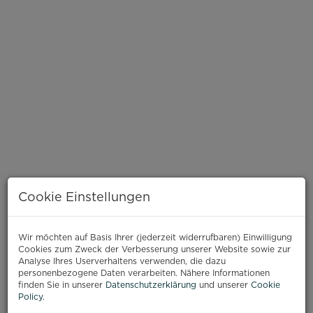
Cookie Einstellungen
BESCHREIBUNG
Wir möchten auf Basis Ihrer (jederzeit widerrufbaren) Einwilligung
Cookies zum Zweck der Verbesserung unserer Website sowie zur
Analyse Ihres Userverhaltens verwenden, die dazu
Ruhig gelegen und dennoch mitten im urbanen
personenbezogene Daten verarbeiten. Nähere Informationen
Leben präsentiert sich dieses liebevoll sanierte
finden Sie in unserer
Datenschutzerklärung
und unserer
Cookie
Altbauhaus mit besonderem Charakter. Die
Policy
.
Liegenschaft wurde umfassend technisch und