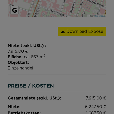
Tiles ©
basemap.at
Download Expose
Miete (exkl. USt.)
7.915,00 €
2
Fläche
ca. 667 m
Objektart
Einzelhandel
PREISE / KOSTEN
Gesamtmiete (exkl. USt.):
7.915,00 €
Miete:
6.247,50 €
Betriebskosten:
1.667,50 €
Umsatzsteuer:
1.416,25 €