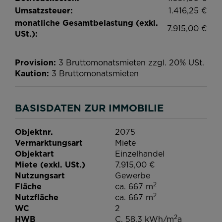
monatliche Gesamtbelastung (exkl.
7.915,00 €
USt.):
Provision:
3 Bruttomonatsmieten zzgl. 20% USt.
Kaution:
3 Bruttomonatsmieten
BASISDATEN ZUR IMMOBILIE
Objektnr.
2075
Vermarktungsart
Miete
Objektart
Einzelhandel
Miete (exkl. USt.)
7.915,00 €
Nutzungsart
Gewerbe
2
Fläche
ca. 667 m
2
Nutzfläche
ca. 667 m
WC
2
2
HWB
C, 58.3 kWh/m
a
fGEE
B, 0,89