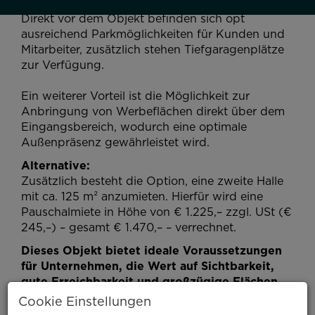
ausreichend Parkmöglichkeiten für Kunden und
Mitarbeiter, zusätzlich stehen Tiefgaragenplätze
zur Verfügung.
Ein weiterer Vorteil ist die Möglichkeit zur
Anbringung von Werbeflächen direkt über dem
Eingangsbereich, wodurch eine optimale
Außenpräsenz gewährleistet wird.
Alternative:
Zusätzlich besteht die Option, eine zweite Halle
mit ca. 125 m² anzumieten. Hierfür wird eine
Pauschalmiete in Höhe von € 1.225,– zzgl. USt (€
245,–) – gesamt € 1.470,– – verrechnet.
Dieses Objekt bietet ideale Voraussetzungen
für Unternehmen, die Wert auf Sichtbarkeit,
gute Erreichbarkeit und großzügige Flächen
legen.