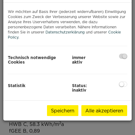
Kosten:
Geschäftslokal:
Miete EUR 4.000,-- plus Betriebskosten EUR
892,50-- (netto)
Lager:
Miete EUR 2.247,50 plus Betriebskosten EUR
775,-- (netto)
Wir weisen darauf hin, dass zwischen dem
Vermittler und dem zu vermittelnden Dritten ein
familiäres oder wirtschaftliches Naheverhältnis
besteht.
ENERGIEAUSWEIS
2
HWB
C, 58.3 kWh/m
a
fGEE
B, 0,89
gültig bis
15.06.2035