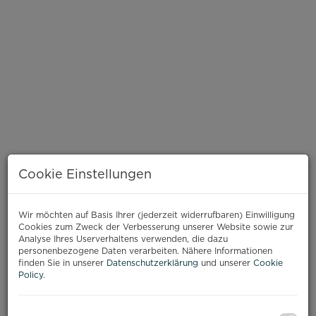
Cookie Einstellungen
Wir möchten auf Basis Ihrer (jederzeit widerrufbaren) Einwilligung
Cookies zum Zweck der Verbesserung unserer Website sowie zur
BESCHREIBUNG
Analyse Ihres Userverhaltens verwenden, die dazu
personenbezogene Daten verarbeiten. Nähere Informationen
finden Sie in unserer
Datenschutzerklärung
und unserer
Cookie
Zum Verkauf gelangt eine gut geschnittene und
Policy
.
gepflegte 2,5-Zimmer-Eigentumswohnung in
attraktiver Lage von
St. Pölten
. Die Wohnung
befindet sich im
3. Liftstock
einer im Jahr
1967