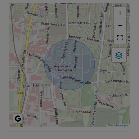
+
−
Tiles ©
basemap.at