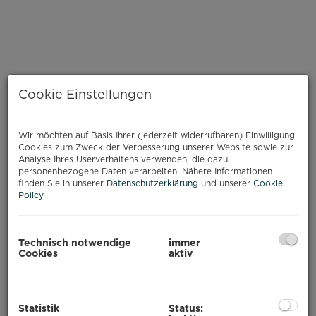
Cookie Einstellungen
Wir möchten auf Basis Ihrer (jederzeit widerrufbaren) Einwilligung
Cookies zum Zweck der Verbesserung unserer Website sowie zur
Analyse Ihres Userverhaltens verwenden, die dazu
personenbezogene Daten verarbeiten. Nähere Informationen
finden Sie in unserer
Datenschutzerklärung
und unserer
Cookie
Policy
.
BESCHREIBUNG
Technisch notwendige
immer
Cookies
aktiv
In der
Perfekterstraße
gelangt eine attraktive
und gepflegte Büroeinheit mit
ca. 289 m²
zur
Vermietung. Die Fläche überzeugt durch eine
Statistik
Status:
durchdachte Raumaufteilung mit hellen,