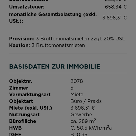
Umsatzsteuer:
658,34 €
monatliche Gesamtbelastung (exkl.
3.696,31 €
USt.):
Provision:
3 Bruttomonatsmieten zzgl. 20% USt.
Kaution:
3 Bruttomonatsmieten
BASISDATEN ZUR IMMOBILIE
Objektnr.
2078
Zimmer
5
Vermarktungsart
Miete
Objektart
Büro / Praxis
Miete (exkl. USt.)
3.696,31 €
Nutzungsart
Gewerbe
2
Bürofläche
ca. 289 m
2
HWB
C, 50.5 kWh/m
a
fGEE
B, 0,95