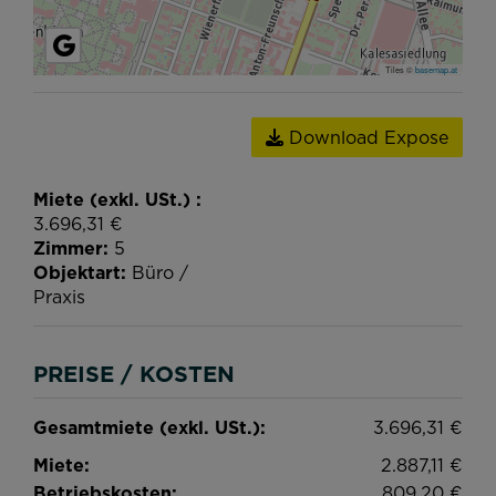
Tiles ©
basemap.at
Download Expose
Miete (exkl. USt.)
3.696,31 €
Zimmer
5
Objektart
Büro /
Praxis
PREISE / KOSTEN
Gesamtmiete (exkl. USt.):
3.696,31 €
Miete:
2.887,11 €
Betriebskosten:
809,20 €