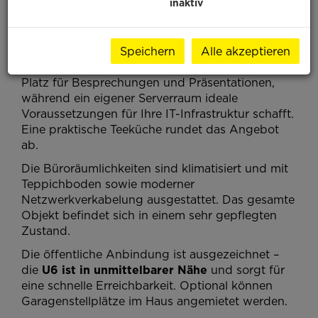
inaktiv
großzügigen und getrennt begehbaren
Büroräumen, die ein angenehmes und effizientes
Arbeitsumfeld schaffen.
Speichern
Alle akzeptieren
Ein großzügiger Meetingraum bietet ausreichend
Platz für Besprechungen und Präsentationen,
während ein eigener Serverraum ideale
Voraussetzungen für Ihre IT-Infrastruktur schafft.
Eine praktische Teeküche rundet das Angebot
ab.
Die Büroräumlichkeiten sind klimatisiert und mit
Teppichboden sowie moderner
Netzwerkverkabelung ausgestattet. Das gesamte
Objekt befindet sich in einem sehr gepflegten
Zustand.
Die öffentliche Anbindung ist ausgezeichnet –
die
U6 ist in unmittelbarer Nähe
und sorgt für
eine schnelle Erreichbarkeit. Optional können
Garagenstellplätze im Haus angemietet werden.