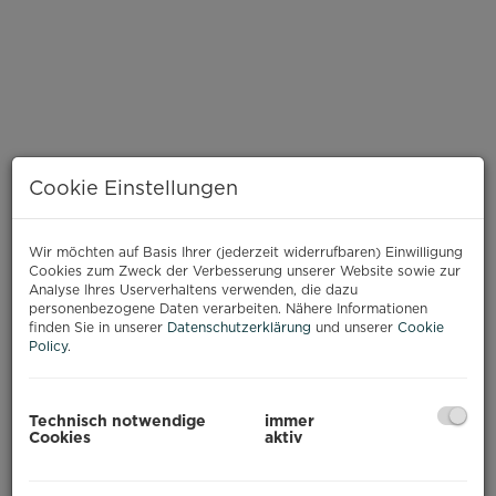
Cookie Einstellungen
Wir möchten auf Basis Ihrer (jederzeit widerrufbaren) Einwilligung
Cookies zum Zweck der Verbesserung unserer Website sowie zur
Analyse Ihres Userverhaltens verwenden, die dazu
personenbezogene Daten verarbeiten. Nähere Informationen
BESCHREIBUNG
finden Sie in unserer
Datenschutzerklärung
und unserer
Cookie
Policy
.
Büroeinheit 2. OG - rechts
Das Büro hat eine Größe von 420 m² und
Technisch notwendige
immer
befindet sich im 2. Obergeschoss.
Cookies
aktiv
Durch die großen Fensterfronten sind die
einzelnen Räume sehr hell. Die Wände sind an