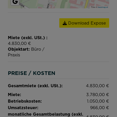
Tiles ©
basemap.at
Download Expose
Miete (exkl. USt.)
4.830,00 €
Objektart
Büro /
Praxis
PREISE / KOSTEN
Gesamtmiete (exkl. USt.):
4.830,00 €
Miete:
3.780,00 €
Betriebskosten:
1.050,00 €
Umsatzsteuer:
966,00 €
monatliche Gesamtbelastung (exkl.
4.830,00 €