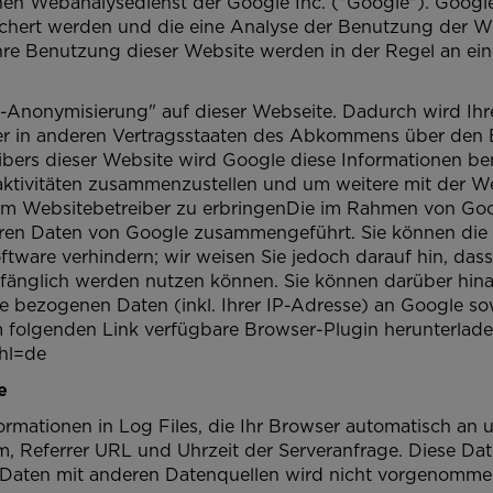
nen Webanalysedienst der Google Inc. ("Google"). Google
ichert werden und die eine Analyse der Benutzung der We
hre Benutzung dieser Website werden in der Regel an ei
P-Anonymisierung" auf dieser Webseite. Dadurch wird Ih
er in anderen Vertragsstaaten des Abkommens über den 
eibers dieser Website wird Google diese Informationen b
ktivitäten zusammenzustellen und um weitere mit der W
m Websitebetreiber zu erbringenDie im Rahmen von Goo
deren Daten von Google zusammengeführt. Sie können die
tware verhindern; wir weisen Sie jedoch darauf hin, dass
mfänglich werden nutzen können. Sie können darüber hina
 bezogenen Daten (inkl. Ihrer IP-Adresse) an Google so
 folgenden Link verfügbare Browser-Plugin herunterladen
hl=de
e
rmationen in Log Files, die Ihr Browser automatisch an u
, Referrer URL und Uhrzeit der Serveranfrage. Diese Da
Daten mit anderen Datenquellen wird nicht vorgenomme