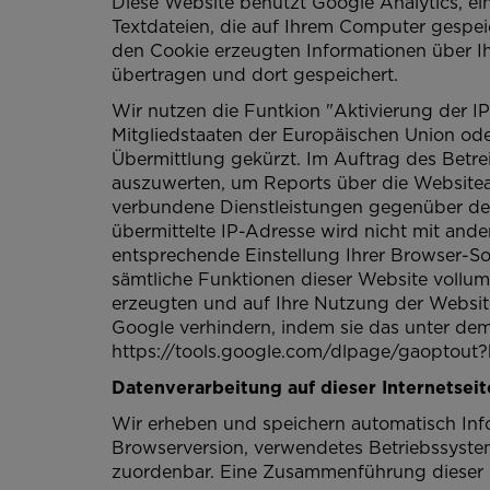
Diese Website benutzt Google Analytics, ei
Textdateien, die auf Ihrem Computer gespe
den Cookie erzeugten Informationen über I
übertragen und dort gespeichert.
Wir nutzen die Funtkion "Aktivierung der I
Mitgliedstaaten der Europäischen Union od
Übermittlung gekürzt. Im Auftrag des Betr
auszuwerten, um Reports über die Websitea
verbundene Dienstleistungen gegenüber de
übermittelte IP-Adresse wird nicht mit an
entsprechende Einstellung Ihrer Browser-Sof
sämtliche Funktionen dieser Website vollu
erzeugten und auf Ihre Nutzung der Website
Google verhindern, indem sie das unter dem
https://tools.google.com/dlpage/gaoptout?
Datenverarbeitung auf dieser Internetseit
Wir erheben und speichern automatisch Info
Browserversion, verwendetes Betriebssystem
zuordenbar. Eine Zusammenführung dieser 