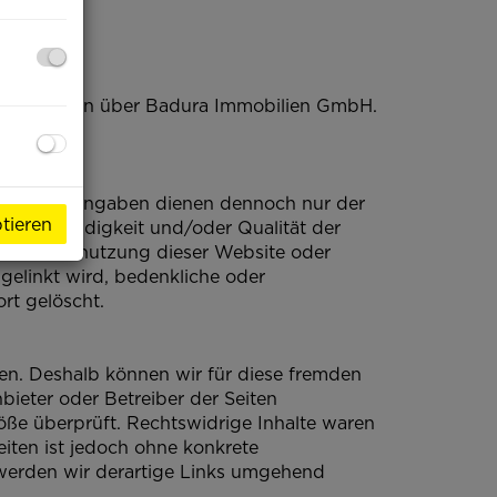
Information über Badura Immobilien GmbH.
t.
rüft. Die Angaben dienen dennoch nur der
tieren
t, Vollständigkeit und/oder Qualität der
 aus der Benutzung dieser Website oder
 gelinkt wird, bedenkliche oder
ort gelöscht.
ben. Deshalb können wir für diese fremden
nbieter oder Betreiber der Seiten
öße überprüft. Rechtswidrige Inhalte waren
eiten ist jedoch ohne konkrete
werden wir derartige Links umgehend