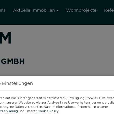
uns
Aktuelle Immobilien
Wohnprojekte
Refe
UM
 GMBH
 Einstellungen
en auf Basis Ihrer (jederzeit widerrufbaren) Einwilligung Cookies zum Zwe
ung unserer Website sowie zur Analyse Ihres Userverhaltens verwenden, di
ezogene Daten verarbeiten. Nähere Informationen finden Sie in unserer
tzerklärung
und unserer
Cookie Policy
.