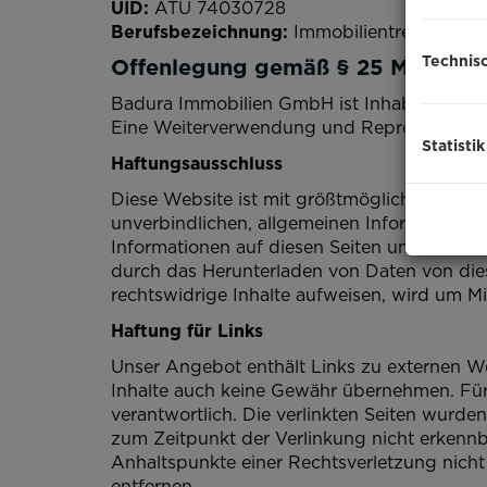
UID:
ATU 74030728
Berufsbezeichnung:
Immobilientreuhänder
Technis
Offenlegung gemäß § 25 Medieng
Badura Immobilien GmbH ist Inhaber der W
Eine Weiterverwendung und Reproduktion üb
Statistik
Haftungsausschluss
Diese Website ist mit größtmöglicher Sorg
unverbindlichen, allgemeinen Information. I
Informationen auf diesen Seiten und schließ
durch das Herunterladen von Daten von diese
rechtswidrige Inhalte aufweisen, wird um Mit
Haftung für Links
Unser Angebot enthält Links zu externen Web
Inhalte auch keine Gewähr übernehmen. Für di
verantwortlich. Die verlinkten Seiten wurd
zum Zeitpunkt der Verlinkung nicht erkennba
Anhaltspunkte einer Rechtsverletzung nich
entfernen.