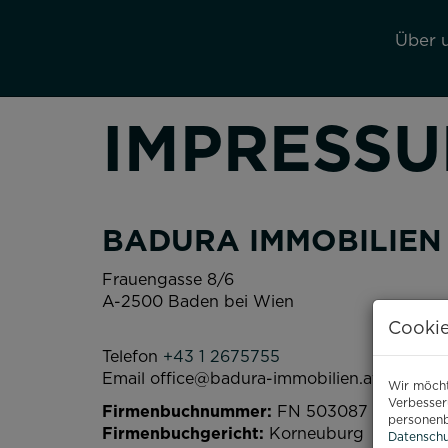
Über 
IMPRESS
BADURA IMMOBILIEN
Frauengasse 8/6
A-2500 Baden bei Wien
Cookie
Telefon
+43 1 2675755
Email office@badura-immobilien.at
Wir möcht
Verbesser
Firmenbuchnummer:
FN 503087 i
personenb
Firmenbuchgericht:
Korneuburg
Datenschu