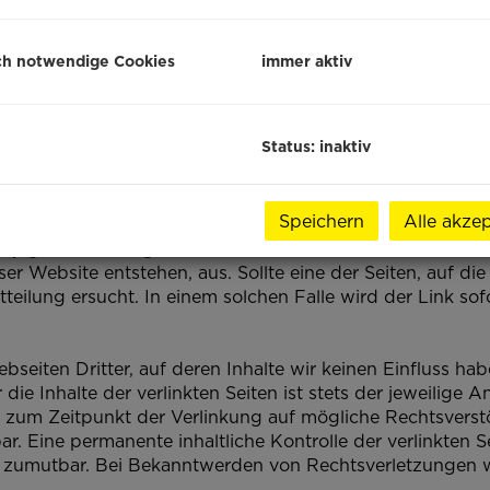
ch notwendige Cookies
immer aktiv
esetz
ebsite Badura Immobilien GmbH. Die Website dient der 
er den persönlichen Gebrauch hinaus ist nicht gestatte
Status: inaktiv
falt zusammengestellt worden und wird permanent überp
Speichern
Alle akzep
ch übernehme keine Gewähr für ihre Aktualität, Richtigkei
e jegliche Haftung für Schäden, die direkt oder indirekt
r Website entstehen, aus. Sollte eine der Seiten, auf die
teilung ersucht. In einem solchen Falle wird der Link sof
seiten Dritter, auf deren Inhalte wir keinen Einfluss ha
e Inhalte der verlinkten Seiten ist stets der jeweilige A
en zum Zeitpunkt der Verlinkung auf mögliche Rechtsverst
r. Eine permanente inhaltliche Kontrolle der verlinkten S
t zumutbar. Bei Bekanntwerden von Rechtsverletzungen 