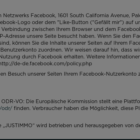
n Netzwerks Facebook, 1601 South California Avenue, Pal
book-Logo oder dem "Like-Button ("Gefällt mir") auf uns
te Verbindung zwischen Ihrem Browser und dem Facebook-
r IP-Adresse unsere Seite besucht haben. Wenn Sie den F
ind, können Sie die Inhalte unserer Seiten auf Ihrem Fac
enutzerkonto zuordnen. Wir weisen darauf hin, dass wir
 Nutzung durch Facebook erhalten. Weitere Informationen 
ttp://de-de.facebook.com/policy.php
n Besuch unserer Seiten Ihrem Facebook-Nutzerkonto zu
 ODR-VO: Die Europäische Kommission stellt eine Plattfo
/odr/
finden. Verbraucher haben die Möglichkeit, diese Pla
ware „JUSTIMMO“ wird betrieben und herausgegeben von