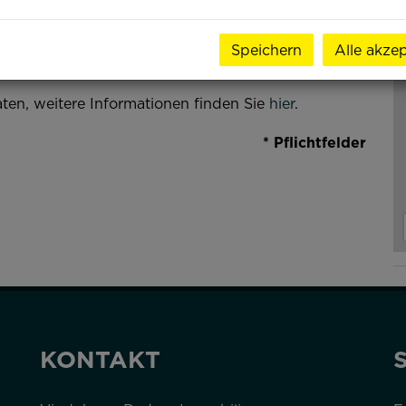
Speichern
Alle akzep
e um Kontaktaufnahme!
ten, weitere Informationen finden Sie
hier
.
* Pflichtfelder
KONTAKT