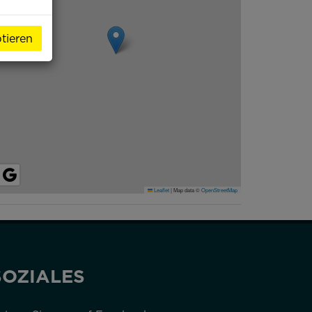
tieren
Leaflet
|
Map data ©
OpenStreetMap
SOZIALES