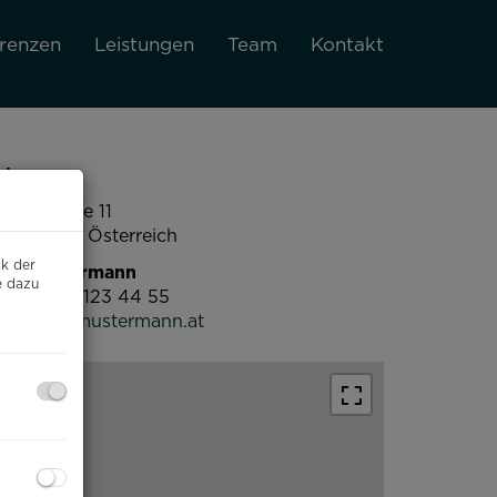
renzen
Leistungen
Team
Kontakt
dresse
ustergasse 11
060 Wien, Österreich
ck der
ax Mustermann
e dazu
+43 664 123 44 55
office@mustermann.at