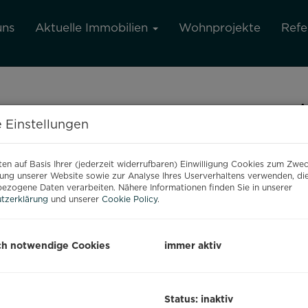
uns
Aktuelle Immobilien
Wohnprojekte
Refe
A
 Einstellungen
M
1
en auf Basis Ihrer (jederzeit widerrufbaren) Einwilligung Cookies zum Zwe
Vorname
M
ung unserer Website sowie zur Analyse Ihres Userverhaltens verwenden, di
ezogene Daten verarbeiten. Nähere Informationen finden Sie in unserer
tzerklärung
und unserer
Cookie Policy
.
Telefon
ch notwendige Cookies
immer aktiv
Status: inaktiv