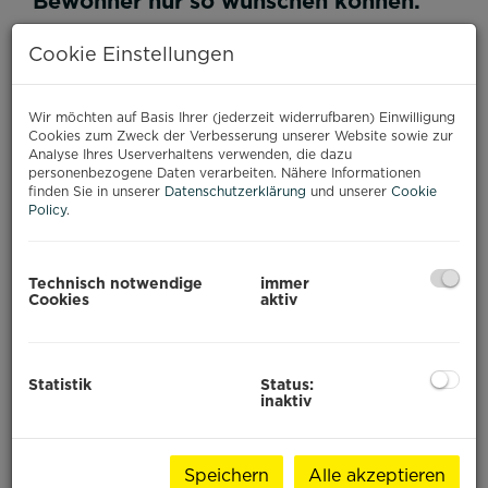
Bewohner nur so wünschen können.
Top Infrastruktur
mit
zwei Kindergärten,
Cookie Einstellungen
Volks-, Mittel- und Musikschule,
Allgemeinmediziner und mehrere
Fachärzte, eine Apotheke und fußläufig
Wir möchten auf Basis Ihrer (jederzeit widerrufbaren) Einwilligung
erreichbare Nahversorger
. Restaurants,
Cookies zum Zweck der Verbesserung unserer Website sowie zur
Heurigen sowie mehrere Kaffeehäuser.
Die
Analyse Ihres Userverhaltens verwenden, die dazu
personenbezogene Daten verarbeiten. Nähere Informationen
Shopping City Süd und das Einkaufszentrum
finden Sie in unserer
Datenschutzerklärung
und unserer
Cookie
Riverside
, nur wenige Autominuten von
Policy
.
Hinterbrühl entfernt, bieten das ultimative
Shopping Vergnügen. Viele Geschäfte im Ort wie
Mode-Boutiquen, Friseure und Banken schaffen
Technisch notwendige
immer
eine lebendige Infrastruktur – es fehlt wirklich an
Cookies
aktiv
nichts.
Der Begriff „Work-Life-Balance“ könnte hier
seinen Ursprung haben.
Statistik
Status:
inaktiv
Die Auswahl ist vom Feinsten:
Ein
hervorragender 18 Loch Golfplatz, Tennisclubs,
eine Reitschule, mehrere Thermen und
Speichern
Alle akzeptieren