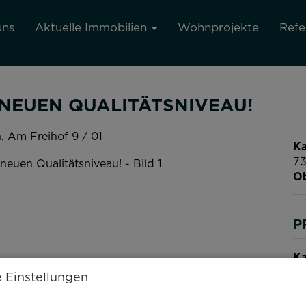
uns
Aktuelle Immobilien
Wohnprojekte
Refe
NEUEN QUALITÄTSNIVEAU!
n
, Am Freihof 9 / 01
Ka
73
Ob
P
Ka
 Einstellungen
Pr
US