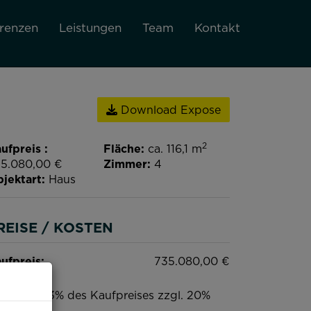
renzen
Leistungen
Team
Kontakt
Download Expose
2
ufpreis
Fläche
ca. 116,1 m
5.080,00 €
Zimmer
4
jektart
Haus
REISE / KOSTEN
ufpreis:
735.080,00 €
ovision:
3% des Kaufpreises zzgl. 20%
t.