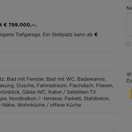
Na
t € 799.000,--.
igene Tiefgarage. Ein Stellplatz kann ab
€
Wi
tz
Bad mit Fenster
Bad mit WC
Badewanne
Da
lasung
Dusche
Fahrradraum
Flachdach
Fliesen
rünblick
Gäste-WC
Kabel / Satelliten-TV
mpe
Nordbalkon / -terrasse
Parkett
Stahlbeton
-Nähe
Wohnküche / offene Küche