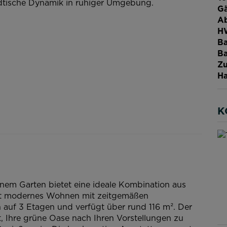
dtische Dynamik in ruhiger Umgebung.
Gä
Ab
H
Ba
Ba
Zu
Ha
K
nem Garten bietet eine ideale Kombination aus
rt modernes Wohnen mit zeitgemäßen
 auf 3 Etagen und verfügt über rund 116 m². Der
t, Ihre grüne Oase nach Ihren Vorstellungen zu