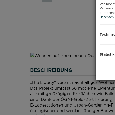
Wir möcht
Verbesser
personenb
Datenschu
Technis
Statistik
BESCHREIBUNG
„The Liberty“ vereint nachhaltiges Wohnen
Das Projekt umfasst 36 moderne Eigentu
alle mit großzügigen Freiflächen wie Balk
sind. Dank der ÖGNI-Gold-Zertifizierung,
E-Ladestationen und Urban-Gardening-Flä
ökologischer und wertbeständiger Bauweis