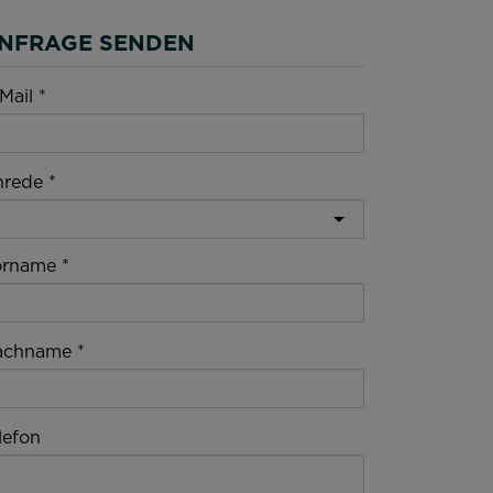
NFRAGE SENDEN
Mail
nrede
orname
achname
lefon