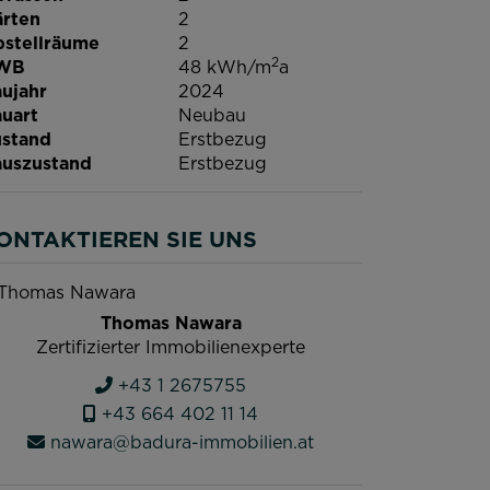
rten
2
stellräume
2
2
WB
48 kWh/m
a
ujahr
2024
uart
Neubau
stand
Erstbezug
uszustand
Erstbezug
ONTAKTIEREN SIE UNS
Thomas Nawara
Zertifizierter Immobilienexperte
+43 1 2675755
+43 664 402 11 14
nawara@badura-immobilien.at