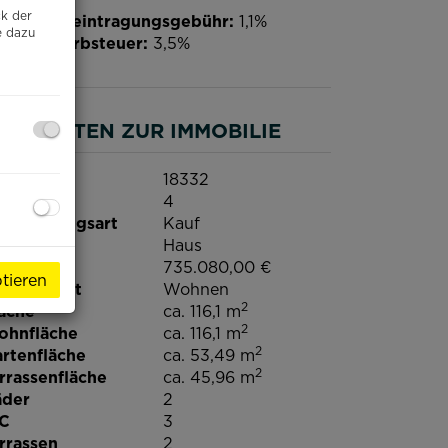
ck der
undbucheintragungsgebühr:
1,1%
e dazu
underwerbsteuer:
3,5%
ASISDATEN ZUR IMMOBILIE
jektnr.
18332
immer
4
rmarktungsart
Kauf
jektart
Haus
ufpreis
735.080,00 €
tieren
tzungsart
Wohnen
2
äche
ca. 116,1 m
2
ohnfläche
ca. 116,1 m
2
rtenfläche
ca. 53,49 m
2
rrassenfläche
ca. 45,96 m
äder
2
C
3
rrassen
2