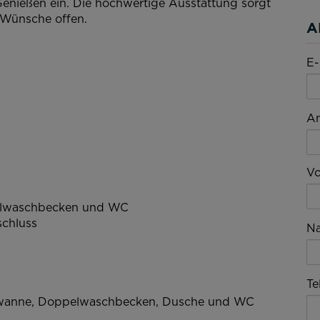
enießen ein. Die hochwertige Ausstattung sorgt
e Wünsche offen.
A
E-
A
V
elwaschbecken und WC
chluss
N
Te
ewanne, Doppelwaschbecken, Dusche und WC