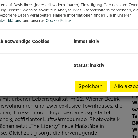
en auf Basis Ihrer (jederzeit widerrufbaren) Einwilligung Cookies zum Zwe
Gr
ung unserer Website sowie zur Analyse Ihres Userverhaltens verwenden, di
Gr
ezogene Daten verarbeiten. Nähere Informationen finden Sie in unserer
tzerklärung
und unserer
Cookie Policy
.
B
ch notwendige Cookies
immer aktiv
Ob
Z
Status: inaktiv
Ve
Ob
Ka
Speichern
Alle akzep
Nu
Fl
 mit urbaner Lebensqualität im 22. Wiener Bezirk.
W
mswohnungen und zwei exklusive Townhouses, die
Ga
onen, Terrassen oder Eigengärten ausgestattet
Te
 energieeffizienter Luftwärmepumpe, Photovoltaik,
B
chen setzt „The Liberty“ neue Maßstäbe in
W
e. Gleichzeitig sorgt die hervorragende
Te