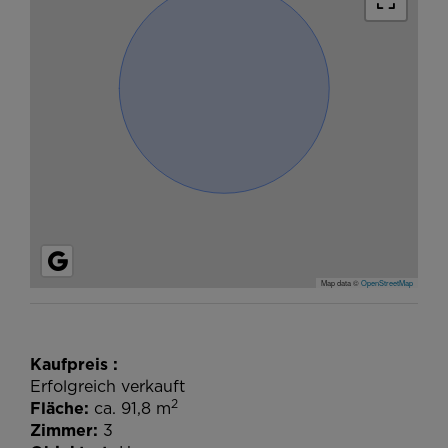
Map data ©
OpenStreetMap
Kaufpreis
Erfolgreich verkauft
2
Fläche
ca. 91,8 m
Zimmer
3