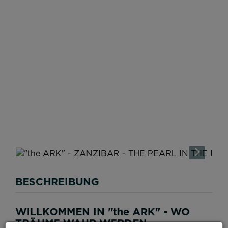
BESCHREIBUNG
WILLKOMMEN IN "the ARK" - WO
TRÄUME WAHR WERDEN