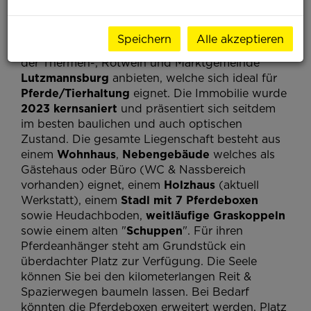
Ein Paradies für Mensch und Tier in
Lutzmannsburg!
Speichern
Alle akzeptieren
Hiermit dürfen wir Ihnen eine tolle Immobilie in
der Thermen-, Rotwein und Marktgemeinde
Lutzmannsburg
anbieten, welche sich ideal für
Pferde/Tierhaltung
eignet.
Die Immobilie wurde
2023 kernsaniert
und präsentiert sich seitdem
im besten baulichen und auch optischen
Zustand. Die gesamte Liegenschaft besteht aus
einem
Wohnhaus
,
Nebengebäude
welches als
Gästehaus oder Büro (WC & Nassbereich
vorhanden) eignet, einem
Holzhaus
(aktuell
Werkstatt), einem
Stadl mit 7 Pferdeboxen
sowie Heudachboden,
weitläufige Graskoppeln
sowie einem alten "
Schuppen
". Für ihren
Pferdeanhänger steht am Grundstück ein
überdachter Platz zur Verfügung. Die Seele
können Sie bei den kilometerlangen Reit &
Spazierwegen baumeln lassen. Bei Bedarf
könnten die Pferdeboxen erweitert werden. Platz