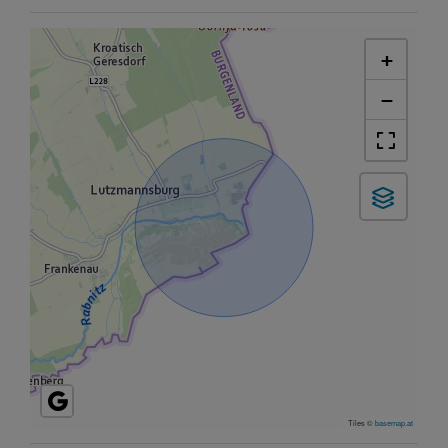
+
−
Tiles ©
basemap.at