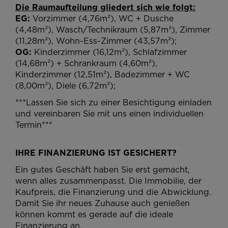
Die Raumaufteilung gliedert sich wie folgt:
EG:
Vorzimmer (4,76m²), WC + Dusche
(4,48m²), Wasch/Technikraum (5,87m²), Zimmer
(11,28m²), Wohn-Ess-Zimmer (43,57m²);
OG:
Kinderzimmer (16,12m²), Schlafzimmer
(14,68m²) + Schrankraum (4,60m²),
Kinderzimmer (12,51m²), Badezimmer + WC
(8,00m²), Diele (6,72m²);
***Lassen Sie sich zu einer Besichtigung einladen
und vereinbaren Sie mit uns einen individuellen
Termin***
IHRE FINANZIERUNG IST GESICHERT?
Ein gutes Geschäft haben Sie erst gemacht,
wenn alles zusammenpasst. Die Immobilie, der
Kaufpreis, die Finanzierung und die Abwicklung.
Damit Sie ihr neues Zuhause auch genießen
können kommt es gerade auf die ideale
Finanzierung an.