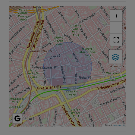
+
−
Tiles ©
basemap.at