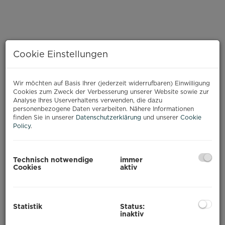
Cookie Einstellungen
Wir möchten auf Basis Ihrer (jederzeit widerrufbaren) Einwilligung
Cookies zum Zweck der Verbesserung unserer Website sowie zur
Analyse Ihres Userverhaltens verwenden, die dazu
personenbezogene Daten verarbeiten. Nähere Informationen
finden Sie in unserer
Datenschutzerklärung
und unserer
Cookie
Policy
.
Technisch notwendige
immer
BESCHREIBUNG
Cookies
aktiv
ALTBAU DELUXE
Statistik
Status:
inaktiv
Hell, freundlich, großzügig und in einem Top