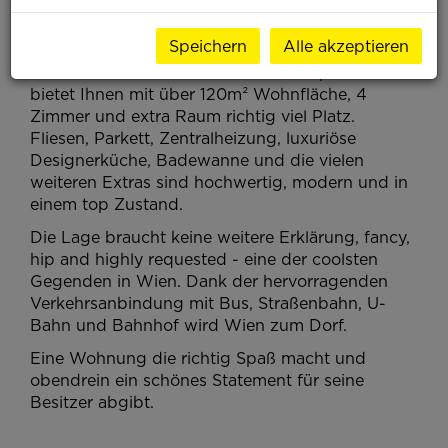
Zustand, Herz was willst du mehr. Werfen Sie
einen Blick auf diese ganz besondere Immobilie
Speichern
Alle akzeptieren
unweit der Gumpendorferstraße sowie der
Mariahilfer Straße. Dieses moderne Apartment
bietet Ihnen mit über 120m² Wohnfläche, 4
Zimmer und extra Raum richtig viel Platz.
Fliesen, Parkett, Zentralheizung, luxuriöse
Designerküche, Badewanne und die vielen
weiteren Extras sind hochwertig, modern und in
einem top Zustand.
Die Lage braucht keine weitere Erklärung, fancy,
hip and highly requested - eine der coolsten
Gegenden in Wien. Dank der hervorragenden
Verkehrsanbindung mit Bus, Straßenbahn, U-
Bahn und Bahnhof wird Wien zum Dorf.
Eine Wohnung die richtig Spaß macht und
obendrein ein schönes Statement für seine
Besitzer abgibt.