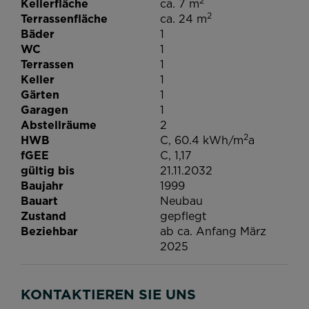
2
Kellerfläche
ca. 7 m
2
Terrassenfläche
ca. 24 m
Bäder
1
WC
1
Terrassen
1
Keller
1
Gärten
1
Garagen
1
Abstellräume
2
2
HWB
C, 60.4 kWh/m
a
fGEE
C, 1,17
gültig bis
21.11.2032
Baujahr
1999
Bauart
Neubau
Zustand
gepflegt
Beziehbar
ab ca. Anfang März
2025
KONTAKTIEREN SIE UNS