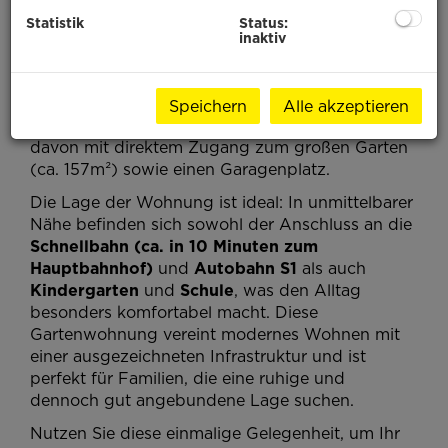
Statistik
Status:
In der idyllischen 2000 Einwohner
Gemeinde
inaktiv
Lanzendorf,
unweit von Wien
, steht eine
wunderbare Gartenwohnung zum Verkauf,
welche sich perfekt für Familien eignet. Die
Speichern
Alle akzeptieren
Wohnung verfügt über zwei Schlafzimmer, eines
davon mit direktem Zugang zum großen Garten
(ca. 157m²) sowie einen Garagenplatz.
Die Lage der Wohnung ist ideal: In unmittelbarer
Nähe befinden sich sowohl der Anschluss an die
Schnellbahn (ca. in 10 Minuten zum
Hauptbahnhof)
und
Autobahn S1
als auch
Kindergarten
und
Schule
, was den Alltag
besonders komfortabel macht. Diese
Gartenwohnung vereint modernes Wohnen mit
einer ausgezeichneten Infrastruktur und ist
perfekt für Familien, die eine ruhige und
dennoch gut angebundene Lage suchen.
Nutzen Sie diese einmalige Gelegenheit, um Ihr