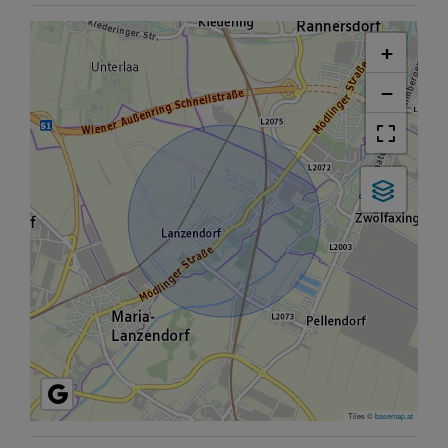
+
−
Tiles ©
basemap.at