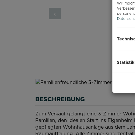
Wir möcht
Verbesser
personenb
Datenschu
Technis
Statistik
BESCHREIBUNG
Zum Verkauf gelangt eine 3-Zimmer-Wohn
Familien, den idealen Start ins Eigenheim 
gepflegten Wohnhausanlage aus dem Jahr
Raumaufteilung. Alle Zimmer sind zentral 