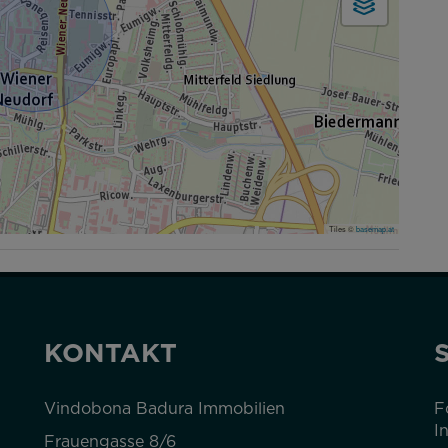
Tiles ©
basemap.at
KONTAKT
Vindobona Badura Immobilien
F
I
Frauengasse 8/6