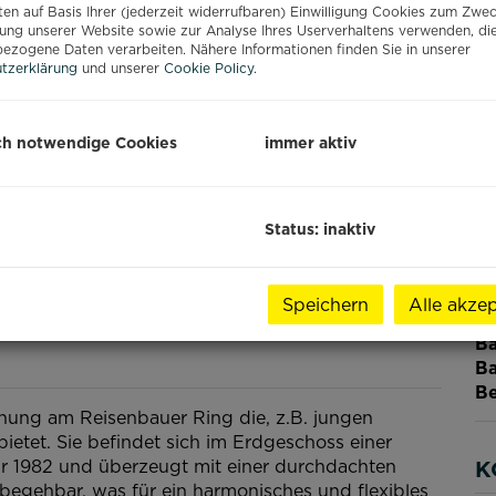
Ka
en auf Basis Ihrer (jederzeit widerrufbaren) Einwilligung Cookies zum Zwe
Nu
ung unserer Website sowie zur Analyse Ihres Userverhaltens verwenden, di
Fl
ezogene Daten verarbeiten. Nähere Informationen finden Sie in unserer
tzerklärung
und unserer
Cookie Policy
.
W
Nu
Ke
ch notwendige Cookies
immer aktiv
Lo
B
W
G
Status: inaktiv
Ab
H
f
Speichern
Alle akzep
gü
Ba
Ba
Be
ung am Reisenbauer Ring die, z.B. jungen
bietet. Sie befindet sich im Erdgeschoss einer
 1982 und überzeugt mit einer durchdachten
K
begehbar, was für ein harmonisches und flexibles