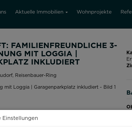
uns
Aktuelle Immobilien
Wohnprojekte
Refe
T: FAMILIENFREUNDLICHE 3-
UNG MIT LOGGIA |
Ka
Er
PLATZ INKLUDIERT
Z
udorf
, Reisenbauer-Ring
B
Ob
Z
 Einstellungen
Ve
Ob