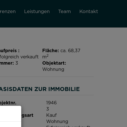
renzen
Leistungen
Team
Kontakt
ufpreis
Fläche
ca. 68,37
2
folgreich verkauft
m
immer
3
Objektart
Wohnung
ASISDATEN ZUR IMMOBILIE
jektnr.
1946
immer
3
rmarktungsart
Kauf
jektart
Wohnung