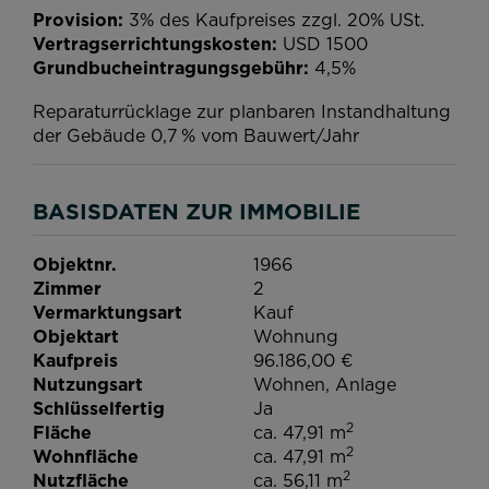
Provision:
3% des Kaufpreises zzgl. 20% USt.
Vertragserrichtungskosten:
USD 1500
Grundbucheintragungsgebühr:
4,5%
Reparaturrücklage zur planbaren Instandhaltung
der Gebäude 0,7 % vom Bauwert/Jahr
BASISDATEN ZUR IMMOBILIE
Objektnr.
1966
Zimmer
2
Vermarktungsart
Kauf
Objektart
Wohnung
Kaufpreis
96.186,00 €
Nutzungsart
Wohnen
Anlage
Schlüsselfertig
Ja
2
Fläche
ca. 47,91 m
2
Wohnfläche
ca. 47,91 m
2
Nutzfläche
ca. 56,11 m