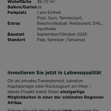
Wohnfläche
36–72 m²
Balkon/Garten
Ja
Parkplatz
1 pro Einheit
Pool, Gym, Tenniscourt,
Extras
Beachvolleyball, Restaurant, DHL,
Apotheke
Baustart
September/Oktober 2025
Standort
Paje, Sansibar (Tansania)
Investieren Sie jetzt in Lebensqualität
Ob als privates Feriendomizil, lukrative
Kapitalanlage oder Rückzugsort am Meer –
dieses Projekt bietet Ihnen
einzigartige
Möglichkeiten in einer der schönsten Regionen
Afrikas
.
Sichern Sie sich Ihre Einheit
jetzt
und seien Sie