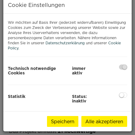
PAJE, SANSIBAR
Cookie Einstellungen
Baustart: Q3 2026
Wir möchten auf Basis Ihrer (jederzeit widerrufbaren) Einwilligung
Cookies zum Zweck der Verbesserung unserer Website sowie zur
Ihr Investment im Paradies
Analyse Ihres Userverhaltens verwenden, die dazu
personenbezogene Daten verarbeiten. Nähere Informationen
Willkommen zu einem außergewöhnlichen
finden Sie in unserer
Datenschutzerklärung
und unserer
Cookie
Immobilienprojekt im Herzen von
Paje
, einem der
Policy
.
begehrtesten Orte an der Ostküste Sansibars.
Umgeben von weißen Sandstränden,
türkisblauem Wasser und internationaler
Technisch notwendige
immer
Cookies
aktiv
Beliebtheit bei Reisenden, entsteht hier ein
exklusives Wohnresort, das modernen Komfort
mit tropischem Lifestyle vereint.
Statistik
Status:
inaktiv
Projektübersicht
Speichern
Alle akzeptieren
Das Projekt umfasst
21 hochwertige