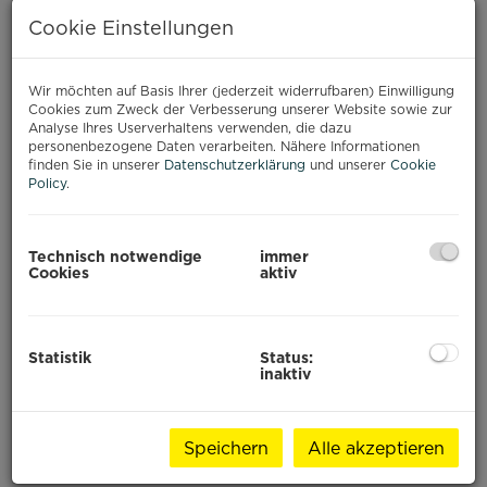
PAJE, SANSIBAR
Cookie Einstellungen
Baustart: Q3 2026
Wir möchten auf Basis Ihrer (jederzeit widerrufbaren) Einwilligung
Ihr Investment im Paradies
Cookies zum Zweck der Verbesserung unserer Website sowie zur
Analyse Ihres Userverhaltens verwenden, die dazu
Willkommen zu einem außergewöhnlichen
personenbezogene Daten verarbeiten. Nähere Informationen
finden Sie in unserer
Datenschutzerklärung
und unserer
Cookie
Immobilienprojekt im Herzen von
Paje
, einem der
Policy
.
begehrtesten Orte an der Ostküste Sansibars.
Umgeben von weißen Sandstränden,
türkisblauem Wasser und internationaler
Technisch notwendige
immer
Beliebtheit bei Reisenden, entsteht hier ein
Cookies
aktiv
exklusives Wohnresort, das modernen Komfort
mit tropischem Lifestyle vereint.
Statistik
Status:
inaktiv
Projektübersicht
Speichern
Alle akzeptieren
Das Projekt umfasst
21 hochwertige