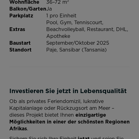
Wohnfläche
36–72 m²
Balkon/Garten
Ja
Parkplatz
1 pro Einheit
Pool, Gym, Tenniscourt,
Extras
Beachvolleyball, Restaurant, DHL,
Apotheke
Baustart
September/Oktober 2025
Standort
Paje, Sansibar (Tansania)
Investieren Sie jetzt in Lebensqualität
Ob als privates Feriendomizil, lukrative
Kapitalanlage oder Rückzugsort am Meer –
dieses Projekt bietet Ihnen
einzigartige
Möglichkeiten in einer der schönsten Regionen
Afrikas
.
Sichern Sie sich Ihre Einheit
jetzt
und seien Sie