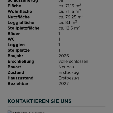
Schlüsselfertig
Ja
2
Fläche
ca. 71,15 m
2
Wohnfläche
ca. 71,15 m
2
Nutzfläche
ca. 79,25 m
2
Loggiafläche
ca. 8,1 m
2
Stellplatzfläche
ca. 12,5 m
Bäder
1
WC
1
Loggien
1
Stellplätze
1
Baujahr
2026
Erschließung
vollerschlossen
Bauart
Neubau
Zustand
Erstbezug
Hauszustand
Erstbezug
Beziehbar
2027
KONTAKTIEREN SIE UNS