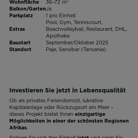
Wohnfläche
36–72 m²
Balkon/Garten
Ja
Parkplatz
1 pro Einheit
Pool, Gym, Tenniscourt,
Extras
Beachvolleyball, Restaurant, DHL,
Apotheke
Baustart
September/Oktober 2025
Standort
Paje, Sansibar (Tansania)
Investieren Sie jetzt in Lebensqualität
Ob als privates Feriendomizil, lukrative
Kapitalanlage oder Rückzugsort am Meer –
dieses Projekt bietet Ihnen
einzigartige
Möglichkeiten in einer der schönsten Regionen
Afrikas
.
Sichern Sie sich Ihre Einheit
jetzt
und seien Sie