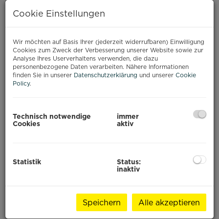
PAJE, SANSIBAR
Cookie Einstellungen
Baustart: Q3 2026
Wir möchten auf Basis Ihrer (jederzeit widerrufbaren) Einwilligung
Ihr Investment im Paradies
Cookies zum Zweck der Verbesserung unserer Website sowie zur
Analyse Ihres Userverhaltens verwenden, die dazu
Willkommen zu einem außergewöhnlichen
personenbezogene Daten verarbeiten. Nähere Informationen
finden Sie in unserer
Datenschutzerklärung
und unserer
Cookie
Immobilienprojekt im Herzen von
Paje
, einem der
Policy
.
begehrtesten Orte an der Ostküste Sansibars.
Umgeben von weißen Sandstränden,
türkisblauem Wasser und internationaler
Technisch notwendige
immer
Beliebtheit bei Reisenden, entsteht hier ein
Cookies
aktiv
exklusives Wohnresort, das modernen Komfort
mit tropischem Lifestyle vereint.
Statistik
Status:
inaktiv
Projektübersicht
Speichern
Alle akzeptieren
Das Projekt umfasst
21 hochwertige