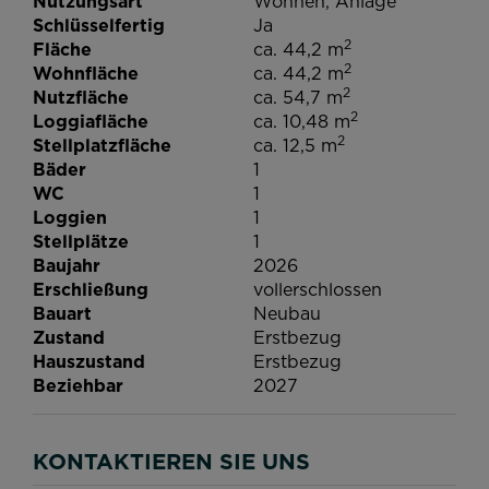
Nutzungsart
Wohnen
Anlage
Schlüsselfertig
Ja
2
Fläche
ca. 44,2 m
2
Wohnfläche
ca. 44,2 m
2
Nutzfläche
ca. 54,7 m
2
Loggiafläche
ca. 10,48 m
2
Stellplatzfläche
ca. 12,5 m
Bäder
1
WC
1
Loggien
1
Stellplätze
1
Baujahr
2026
Erschließung
vollerschlossen
Bauart
Neubau
Zustand
Erstbezug
Hauszustand
Erstbezug
Beziehbar
2027
KONTAKTIEREN SIE UNS