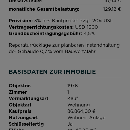
Umsatzsteuer:
10,94 €
monatliche Gesamtbelastung:
129,12 €
Provision:
3% des Kaufpreises zzgl. 20% USt.
Vertragserrichtungskosten:
USD 1500
Grundbucheintragungsgebühr:
4,5%
Reparaturrücklage zur planbaren Instandhaltung
der Gebäude 0,7 % vom Bauwert/Jahr
BASISDATEN ZUR IMMOBILIE
Objektnr.
1976
Zimmer
1
Vermarktungsart
Kauf
Objektart
Wohnung
Kaufpreis
86.864,00 €
Nutzungsart
Wohnen
Anlage
Schlüsselfertig
Ja
2