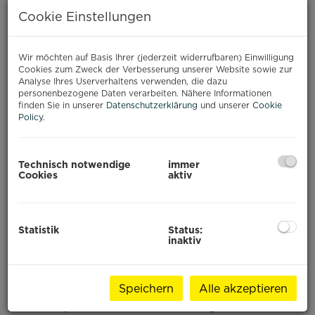
PAJE, SANSIBAR
Cookie Einstellungen
Baustart: Q3 2026
Wir möchten auf Basis Ihrer (jederzeit widerrufbaren) Einwilligung
Ihr Investment im Paradies
Cookies zum Zweck der Verbesserung unserer Website sowie zur
Analyse Ihres Userverhaltens verwenden, die dazu
personenbezogene Daten verarbeiten. Nähere Informationen
Willkommen zu einem außergewöhnlichen
finden Sie in unserer
Datenschutzerklärung
und unserer
Cookie
Immobilienprojekt im Herzen von
Paje
, einem der
Policy
.
begehrtesten Orte an der Ostküste Sansibars.
Umgeben von weißen Sandstränden,
türkisblauem Wasser und internationaler
Technisch notwendige
immer
Beliebtheit bei Reisenden, entsteht hier ein
Cookies
aktiv
exklusives Wohnresort, das modernen Komfort
mit tropischem Lifestyle vereint.
Statistik
Status:
inaktiv
Projektübersicht
Speichern
Alle akzeptieren
Das Projekt umfasst
21 hochwertige