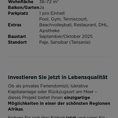
Wohnfläche
36–72 m²
Balkon/Garten
Ja
Parkplatz
1 pro Einheit
Pool, Gym, Tenniscourt,
Extras
Beachvolleyball, Restaurant, DHL,
Apotheke
Baustart
September/Oktober 2025
Standort
Paje, Sansibar (Tansania)
Investieren Sie jetzt in Lebensqualität
Ob als privates Feriendomizil, lukrative
Kapitalanlage oder Rückzugsort am Meer –
dieses Projekt bietet Ihnen
einzigartige
Möglichkeiten in einer der schönsten Regionen
Afrikas
.
Sichern Sie sich Ihre Einheit
jetzt
und seien Sie