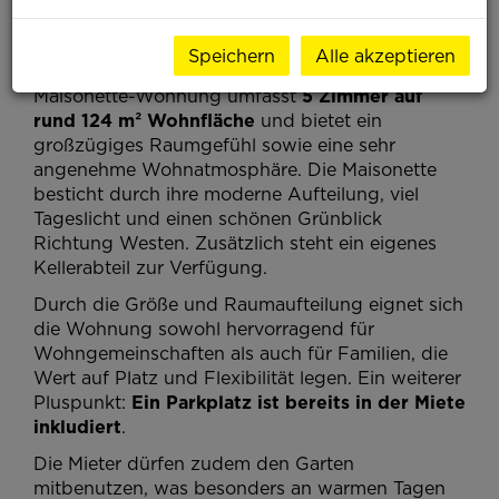
Helle, großzügige Dachgeschoss-Maisonette in
Hietzing – ideal für WG oder Familie
Speichern
Alle akzeptieren
Diese helle und weitläufige Dachgeschoss-
Maisonette-Wohnung umfasst
5 Zimmer auf
rund 124 m² Wohnfläche
und bietet ein
großzügiges Raumgefühl sowie eine sehr
angenehme Wohnatmosphäre. Die Maisonette
besticht durch ihre moderne Aufteilung, viel
Tageslicht und einen schönen Grünblick
Richtung Westen. Zusätzlich steht ein eigenes
Kellerabteil zur Verfügung.
Durch die Größe und Raumaufteilung eignet sich
die Wohnung sowohl hervorragend für
Wohngemeinschaften als auch für Familien, die
Wert auf Platz und Flexibilität legen. Ein weiterer
Pluspunkt:
Ein Parkplatz ist bereits in der Miete
inkludiert
.
Die Mieter dürfen zudem den Garten
mitbenutzen, was besonders an warmen Tagen