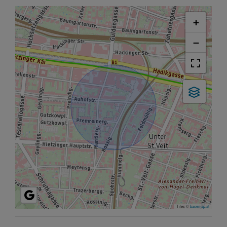
+
−
Tiles ©
basemap.at