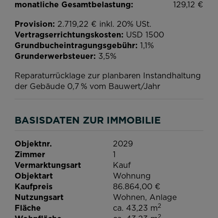
monatliche Gesamtbelastung:
129,12 €
Provision:
2.719,22 € inkl. 20% USt.
Vertragserrichtungskosten:
USD 1500
Grundbucheintragungsgebühr:
1,1%
Grunderwerbsteuer:
3,5%
Reparaturrücklage zur planbaren Instandhaltung
der Gebäude 0,7 % vom Bauwert/Jahr
BASISDATEN ZUR IMMOBILIE
Objektnr.
2029
Zimmer
1
Vermarktungsart
Kauf
Objektart
Wohnung
Kaufpreis
86.864,00 €
Nutzungsart
Wohnen
Anlage
2
Fläche
ca. 43,23 m
2