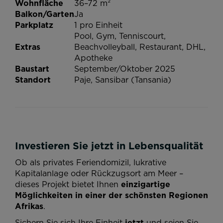
Wohnfläche
36–72 m²
Balkon/Garten
Ja
Parkplatz
1 pro Einheit
Pool, Gym, Tenniscourt,
Extras
Beachvolleyball, Restaurant, DHL,
Apotheke
Baustart
September/Oktober 2025
Standort
Paje, Sansibar (Tansania)
Investieren Sie jetzt in Lebensqualität
Ob als privates Feriendomizil, lukrative
Kapitalanlage oder Rückzugsort am Meer –
dieses Projekt bietet Ihnen
einzigartige
Möglichkeiten in einer der schönsten Regionen
Afrikas
.
Sichern Sie sich Ihre Einheit
jetzt
und seien Sie