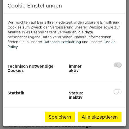
PAJE, SANSIBAR
Cookie Einstellungen
Baustart: Q3 2026
Wir möchten auf Basis Ihrer (jederzeit widerrufbaren) Einwilligung
Cookies zum Zweck der Verbesserung unserer Website sowie zur
Ihr Investment im Paradies
Analyse Ihres Userverhaltens verwenden, die dazu
personenbezogene Daten verarbeiten. Nähere Informationen
Willkommen zu einem außergewöhnlichen
finden Sie in unserer
Datenschutzerklärung
und unserer
Cookie
Immobilienprojekt im Herzen von
Paje
, einem der
Policy
.
begehrtesten Orte an der Ostküste Sansibars.
Umgeben von weißen Sandstränden,
türkisblauem Wasser und internationaler
Technisch notwendige
immer
Cookies
aktiv
Beliebtheit bei Reisenden, entsteht hier ein
exklusives Wohnresort, das modernen Komfort
mit tropischem Lifestyle vereint.
Statistik
Status:
inaktiv
Projektübersicht
Speichern
Alle akzeptieren
Das Projekt umfasst
21 hochwertige