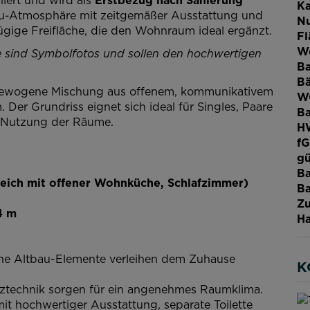
Ka
bau-Atmosphäre mit zeitgemäßer Ausstattung und
Nu
gige Freifläche, die den Wohnraum ideal ergänzt.
Fl
W
e sind Symbolfotos und sollen den hochwertigen
Ba
B
usgewogene Mischung aus offenem, kommunikativem
W
r Grundriss eignet sich ideal für Singles, Paare
Ba
e Nutzung der Räume.
H
f
gü
Ba
ich mit offener Wohnküche, Schlafzimmer)
Ba
Zu
4 m
Ha
he Altbau-Elemente verleihen dem Zuhause
K
technik sorgen für ein angenehmes Raumklima.
 hochwertiger Ausstattung, separate Toilette