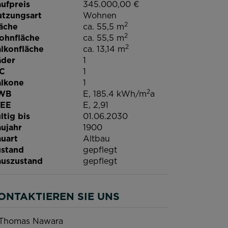
ufpreis
345.000,00 €
tzungsart
Wohnen
2
äche
ca. 55,5 m
2
ohnfläche
ca. 55,5 m
2
lkonfläche
ca. 13,14 m
äder
1
C
1
lkone
1
2
WB
E, 185.4 kWh/m
a
GEE
E, 2,91
ltig bis
01.06.2030
ujahr
1900
uart
Altbau
stand
gepflegt
uszustand
gepflegt
ONTAKTIEREN SIE UNS