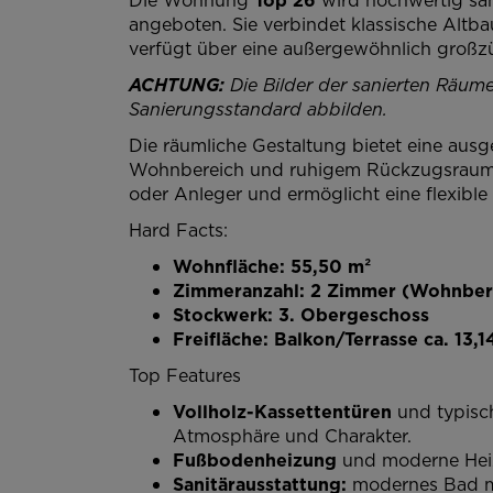
angeboten. Sie verbindet klassische Alt
verfügt über eine außergewöhnlich großzü
ACHTUNG:
Die Bilder der sanierten Räum
Sanierungsstandard abbilden.
Die räumliche Gestaltung bietet eine a
Wohnbereich und ruhigem Rückzugsraum. De
oder Anleger und ermöglicht eine flexibl
Hard Facts:
Wohnfläche: 55,50 m²
Zimmeranzahl: 2 Zimmer (Wohnbere
Stockwerk: 3. Obergeschoss
Freifläche: Balkon/Terrasse ca. 13,1
Top Features
Vollholz-Kassettentüren
und typisc
Atmosphäre und Charakter.
Fußbodenheizung
und moderne Heiz
Sanitärausstattung:
modernes Bad mit