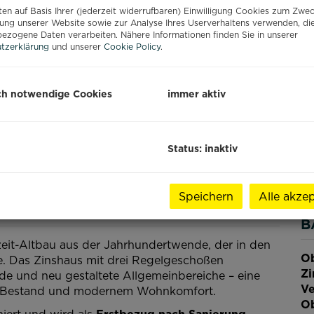
Re
en auf Basis Ihrer (jederzeit widerrufbaren) Einwilligung Cookies zum Zwe
Um
ung unserer Website sowie zur Analyse Ihres Userverhaltens verwenden, di
ezogene Daten verarbeiten. Nähere Informationen finden Sie in unserer
mo
tzerklärung
und unserer
Cookie Policy
.
Ge
Pr
ch notwendige Cookies
immer aktiv
US
Gr
Gr
Status: inaktiv
Re
St
Speichern
Alle akzep
B
zeit-Altbau aus der Jahrhundertwende, der in den
Ob
rde. Das Zinshaus mit drei Regelgeschoßen
Z
de und neu gestaltete Allgemeinbereiche – eine
Ve
m Bestand und modernem Wohnkomfort.
Ob
iert und wird als
Erstbezug nach Sanierung