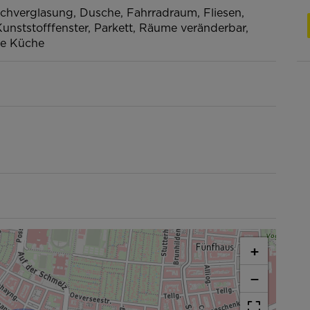
achverglasung
Dusche
Fahrradraum
Fliesen
unststofffenster
Parkett
Räume veränderbar
ne Küche
+
−