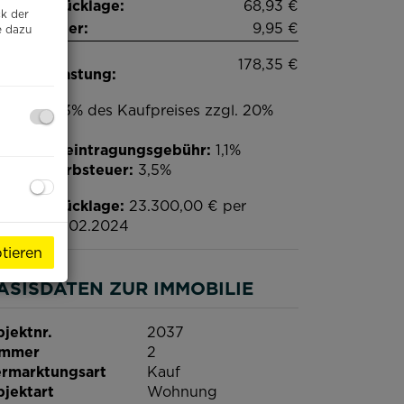
paraturrücklage:
68,93 €
ck der
satzsteuer:
9,95 €
e dazu
natliche
178,35 €
samtbelastung:
ovision:
3% des Kaufpreises zzgl. 20%
t.
undbucheintragungsgebühr:
1,1%
underwerbsteuer:
3,5%
paraturrücklage:
23.300,00 € per
ichtag 05.02.2024
tieren
ASISDATEN ZUR IMMOBILIE
jektnr.
2037
immer
2
rmarktungsart
Kauf
jektart
Wohnung