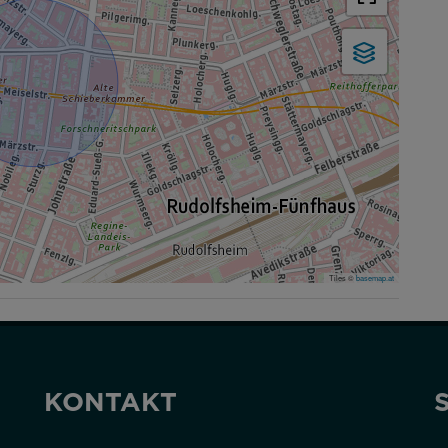
Tiles ©
basemap.at
KONTAKT