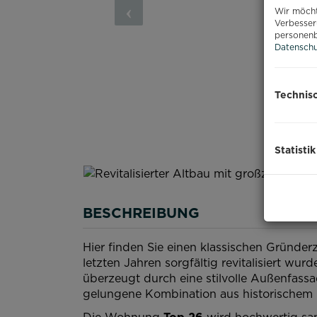
Wir möcht
Verbesser
personenb
Datenschu
Technis
Statistik
BESCHREIBUNG
Hier finden Sie einen klassischen Gründer
letzten Jahren sorgfältig revitalisiert wu
überzeugt durch eine stilvolle Außenfassa
gelungene Kombination aus historische
Die Wohnung
Top 26
wird hochwertig san