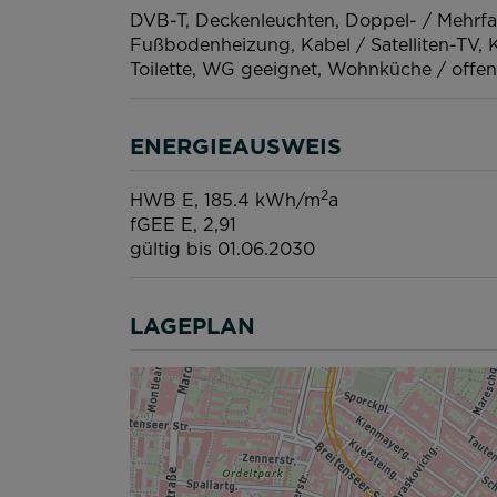
DVB-T
Deckenleuchten
Doppel- / Mehrf
Fußbodenheizung
Kabel / Satelliten-TV
K
Toilette
WG geeignet
Wohnküche / offe
ENERGIEAUSWEIS
2
HWB
E, 185.4 kWh/m
a
fGEE
E, 2,91
gültig bis
01.06.2030
LAGEPLAN