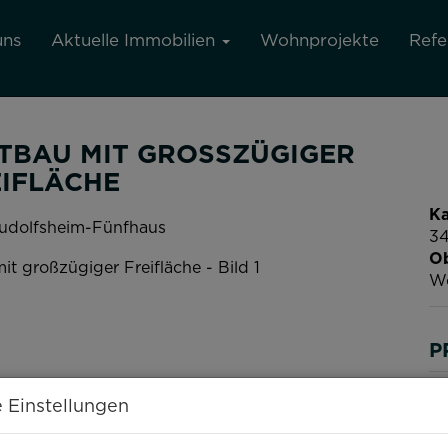
uns
Aktuelle Immobilien
Wohnprojekte
Refe
TBAU MIT GROSSZÜGIGER F
FLÄCHE
Ka
udolfsheim-Fünfhaus
34
Ob
W
P
Ka
 Einstellungen
Be