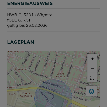
ENERGIEAUSWEIS
2
HWB
G, 320.1 kWh/m
a
fGEE
G, 7,51
gültig bis
26.02.2036
LAGEPLAN
+
−