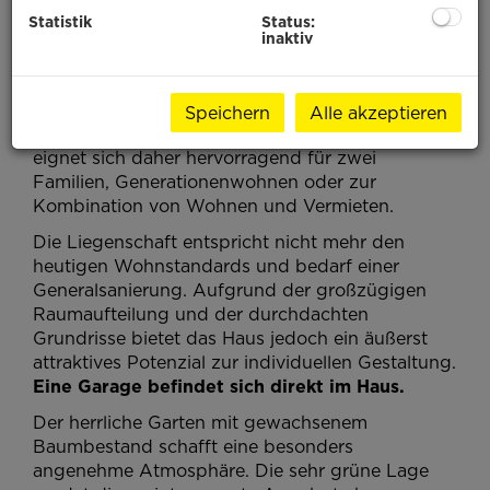
mit insgesamt
6 Zimmern
.
Statistik
Status:
Das Haus verfügt über
zwei getrennte
inaktiv
Wohneinheiten
mit idealen Grundrissen sowohl
im Erdgeschoss als auch im Obergeschoss. Jede
Einheit ist mit einer
eigenen Küche, einem
Speichern
Alle akzeptieren
Badezimmer sowie einem WC
ausgestattet und
eignet sich daher hervorragend für zwei
Familien, Generationenwohnen oder zur
Kombination von Wohnen und Vermieten.
Die Liegenschaft entspricht nicht mehr den
heutigen Wohnstandards und bedarf einer
Generalsanierung. Aufgrund der großzügigen
Raumaufteilung und der durchdachten
Grundrisse bietet das Haus jedoch ein äußerst
attraktives Potenzial zur individuellen Gestaltung.
Eine Garage befindet sich direkt im Haus.
Der herrliche Garten mit gewachsenem
Baumbestand schafft eine besonders
angenehme Atmosphäre. Die sehr grüne Lage