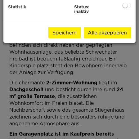
Diese attraktive Eigentumswohnung richtet sich
Statistik
Status:
an
Singles oder Paare
, die eine
ausgezeichnete
inaktiv
Infrastruktur
sowie eine
optimale
Verkehrsanbindung
schätzen – sowohl mit dem
PKW als auch mit öffentlichen Verkehrsmitteln.
Speichern
Alle akzeptieren
Einkaufsmöglichkeiten wie Billa und Trafik
befinden sich direkt neben der gepflegten
Wohnhausanlage, das beliebte Schwechater
Freibad ist bequem fußläufig erreichbar. Ein
Kinderspielplatz steht den Bewohnern innerhalb
der Anlage zur Verfügung.
Die charmante
2-Zimmer-Wohnung
liegt im
Dachgeschoß
und besticht durch ihre rund
24
m² große Terrasse
, die zusätzlichen
Wohnkomfort im Freien bietet. Die
Nachbarschaft sowie das gesamte Stiegenhaus
zeichnen sich durch eine besonders ruhige und
angenehme Atmosphäre aus.
Ein Garagenplatz ist im Kaufpreis bereits