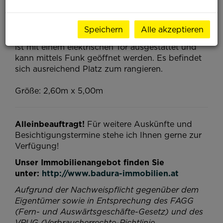
Umgebung!
Die Wohnhausanlage welche aus nur 9 Einheiten
Speichern
Alle akzeptieren
besteht, stammt aus dem Jahr 2019. Die Garage
ist mit einem elektrischen Tor ausgestattet und
kann mittels Funk geöffnet werden. Es befindet
sich ausreichend Platz zum rangieren.
Größe: 2,60m x 5,00m
Alleinbeauftragt!
Für weitere Auskünfte und
Besichtigungstermine stehe ich Ihnen gerne zur
Verfügung!
Unser Immobilienangebot finden Sie
unter:
http://www.badura-immobilien.at
Aufgrund der Nachweispflicht gegenüber dem
Eigentümer sowie in Entsprechung des FAGG
(Fern- und Auswärtsgeschäfte-Gesetz) und des
VRUG (Verbraucherrechte-Richtlinie