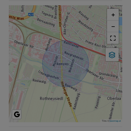
+
−
Tiles ©
basemap.at