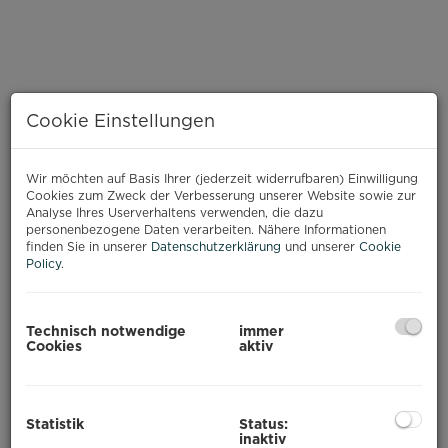
Cookie Einstellungen
Wir möchten auf Basis Ihrer (jederzeit widerrufbaren) Einwilligung
Cookies zum Zweck der Verbesserung unserer Website sowie zur
Analyse Ihres Userverhaltens verwenden, die dazu
personenbezogene Daten verarbeiten. Nähere Informationen
finden Sie in unserer
Datenschutzerklärung
und unserer
Cookie
Policy
.
BESCHREIBUNG
Technisch notwendige
immer
Cookies
aktiv
In der Remystraße in Oberlaa, nur wenige
Gehminuten von der U-Bahn entfernt, befindet
sich aktuell ein freier Tiefgaragenplatz - Ihr
Statistik
Status:
inaktiv
Fahrzeug in trockener und sicherer