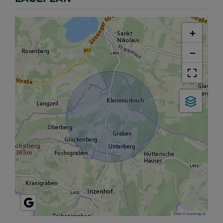
+
−
Tiles ©
basemap.at