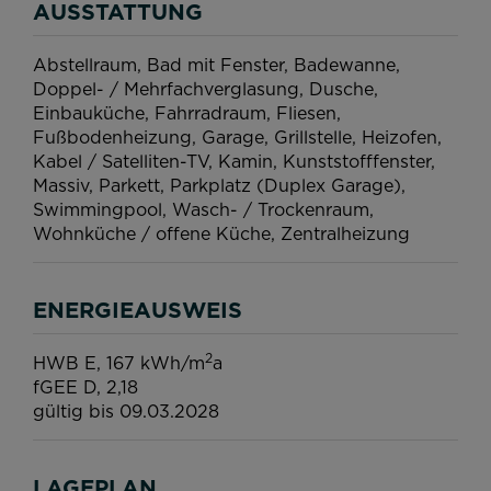
AUSSTATTUNG
Abstellraum
Bad mit Fenster
Badewanne
Doppel- / Mehrfachverglasung
Dusche
Einbauküche
Fahrradraum
Fliesen
Fußbodenheizung
Garage
Grillstelle
Heizofen
Kabel / Satelliten-TV
Kamin
Kunststofffenster
Massiv
Parkett
Parkplatz (Duplex Garage)
Swimmingpool
Wasch- / Trockenraum
Wohnküche / offene Küche
Zentralheizung
ENERGIEAUSWEIS
2
HWB
E, 167 kWh/m
a
fGEE
D, 2,18
gültig bis
09.03.2028
LAGEPLAN