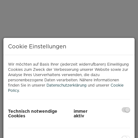
Cookie Einstellungen
Wir möchten auf Basis Ihrer (jederzeit widerrufbaren) Einwilligung
Cookies zum Zweck der Verbesserung unserer Website sowie zur
Analyse Ihres Userverhaltens verwenden, die dazu
personenbezogene Daten verarbeiten. Nähere Informationen
finden Sie in unserer
Datenschutzerklärung
und unserer
Cookie
Policy
.
BESCHREIBUNG
Technisch notwendige
immer
Cookies
aktiv
In der beliebten Marktgemeinde
Aspang St.
Peter
in der buckligen Welt gelangt dieses
Objekt mit mehreren Nutzungsmöglichkeiten
zum Verkauf! Auf dem 882m² großen