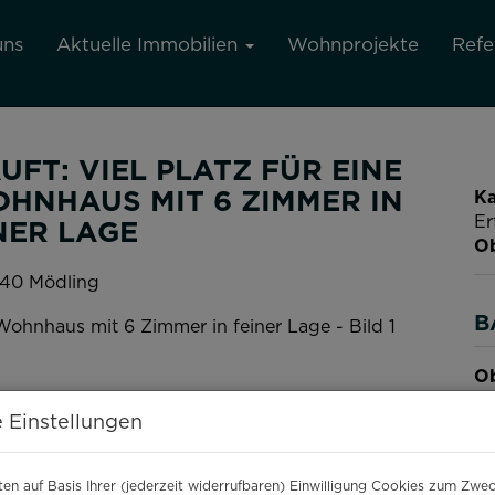
uns
Aktuelle Immobilien
Wohnprojekte
Refe
FT: VIEL PLATZ FÜR EINE
HNHAUS MIT 6 ZIMMER IN F
Ka
Er
ER LAGE
Ob
40 Mödling
B
Ob
Z
 Einstellungen
Ve
Ob
Ka
en auf Basis Ihrer (jederzeit widerrufbaren) Einwilligung Cookies zum Zwe