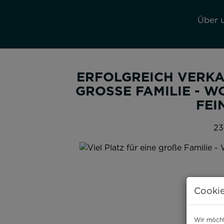
Über 
ERFOLGREICH VERKAU
GROSSE FAMILIE - WO
EIN
23
Cookie
Wir möcht