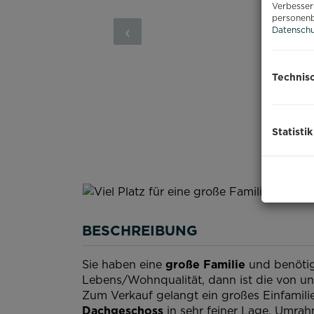
Verbesser
personenb
Datenschu
Technis
Statistik
BESCHREIBUNG
Sie haben eine
große Familie
und benötig
Lebens/Wohnqualität, dann ist die von un
Zum Verkauf gelangt ein großes Einfamil
Dachgeschoss
in sehr feiner Lage. Umrah