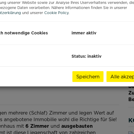
Nu
ung unserer Website sowie zur Analyse Ihres Userverhaltens verwenden, di
Fl
ezogene Daten verarbeiten. Nähere Informationen finden Sie in unserer
tzerklärung
und unserer
Cookie Policy
.
W
Gr
W
ch notwendige Cookies
immer aktiv
Ke
Gä
G
H
Status: inaktiv
f
gü
Ba
Speichern
Alle akzep
Le
Ba
Zu
Be
en mehrere (Schlaf) Zimmer und legen Wert auf
s angebotene Immobilie wohl die Richtige für Sie!
K
ienhaus mit
6 Zimmer
und
ausgebauten
mt ist diese Liegenschaft von zahlreichen