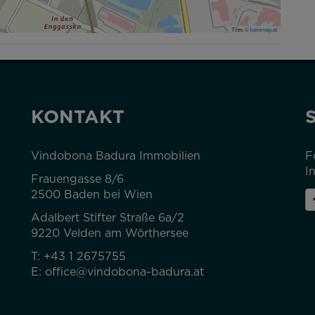
Tiles ©
basemap.at
KONTAKT
Vindobona Badura Immobilien
F
I
Frauengasse 8/6
2500 Baden bei Wien
Adalbert Stifter Straße 6a/2
9220 Velden am Wörthersee
T:
+43 1 2675755
E:
office@vindobona-badura.at