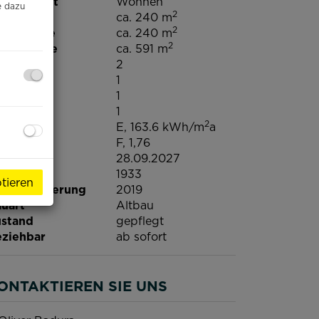
tzungsart
Wohnen
e dazu
2
äche
ca. 240 m
2
ohnfläche
ca. 240 m
2
undfläche
ca. 591 m
C
2
ller
1
rten
1
aragen
1
2
WB
E, 163.6 kWh/m
a
GEE
F, 1,76
ltig bis
28.09.2027
ujahr
1933
tieren
tzte Sanierung
2019
uart
Altbau
stand
gepflegt
ziehbar
ab sofort
ONTAKTIEREN SIE UNS