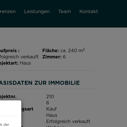
renzen
Leistungen
Team
Kontakt
2
ufpreis
Fläche
ca. 240 m
folgreich verkauft
Zimmer
6
jektart
Haus
ASISDATEN ZUR IMMOBILIE
jektnr.
210
immer
6
rmarktungsart
Kauf
jektart
Haus
ufpreis
Erfolgreich verkauft
ck der