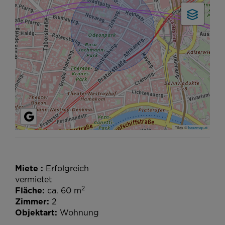
Tiles ©
basemap.at
Miete
Erfolgreich
vermietet
2
Fläche
ca. 60 m
Zimmer
2
Objektart
Wohnung