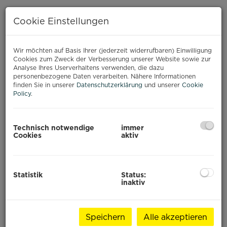
Cookie Einstellungen
Wir möchten auf Basis Ihrer (jederzeit widerrufbaren) Einwilligung
Cookies zum Zweck der Verbesserung unserer Website sowie zur
Analyse Ihres Userverhaltens verwenden, die dazu
personenbezogene Daten verarbeiten. Nähere Informationen
finden Sie in unserer
Datenschutzerklärung
und unserer
Cookie
Policy
.
Technisch notwendige
immer
Cookies
aktiv
BESCHREIBUNG
Statistik
Status:
inaktiv
Ein ländliches Paradies
Nur etwas mehr als eine Autostunde von Wien,
nahe den Ski und Wandergebieten des
Speichern
Alle akzeptieren
Semmerings, steht ein sehr interessantes